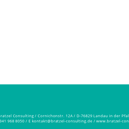
Bratzel Consulting
/ Cornichonstr. 12A / D-76829 Landau in der Pfal
341 968 8050 /
E
kontakt@bratzel-consulting.de
/
www.bratzel-con