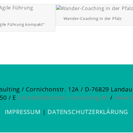
Wander-Coaching in der Pfalz
Agile Führung kompakt“
sulting
/ Cornichonstr. 12A / D-76829 Landau 
50 /
E
kontakt@bratzel-consulting.de
/
www.b
IMPRESSUM
|
DATENSCHUTZERKLÄRUNG