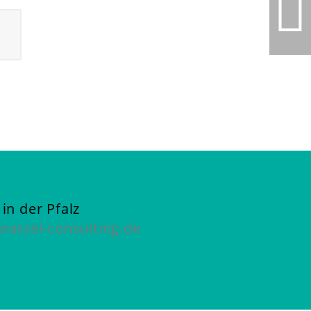
CHANGE 02
in der Pfalz
ratzel-consulting.de