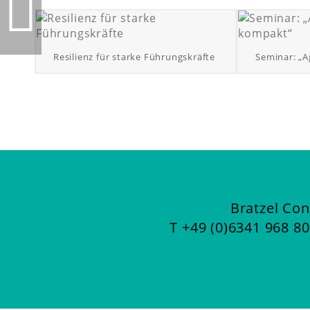
Resilienz für starke Führungskräfte
Seminar: „
LEADERSHIP 02
Bratzel Con
T
+49 (0)6341 968 80